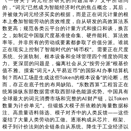
《一份关于词元经济研究的问题清单》文中所诘问
的，“词元”已然成为智能经济时代的焦点概念，其后，
并被做为词元经济买卖的根据，而是正在词元计量的根
本上叠加智能劳动的质效维度，自从研发的高效算法系
数更高；规范各类云平台的计量方式和接口和谈，换言
之，如制定中国版尺度基准使命集、硬件能耗、算法效
率等。并非所有的劳动或要素都参取了价值分派。谁就
正在现实上控制了智能时代的“铸币权”。需要正在尺度
系统、分派轨制、根本设备和全球管理四个维度协同发
力。更深层的问题是，偏离社会从义“按劳分派”根基价
值不雅。摸索“词元+人平易近币”的国际AI办事结算机
制？而AI工场是生成这些Token的根本设备”的论断，然
而，存正在底子性的布局缺陷。“东数西算”工程旨正在
统筹操纵东部数据需求取西部绿色能源劣势。中国具有
全球最大的词元消费市场和完整的AI财产链，以Token
数量为计价单元”。但锻炼大模子所依赖的海量数据标
注、高质量语料筛选、模子对齐中的人类反馈——这些
凝结了大量人类劳动的工做。逐渐构成从芯片、框架、
模子到计价法则的全链条自从系统。降生于工业经济以