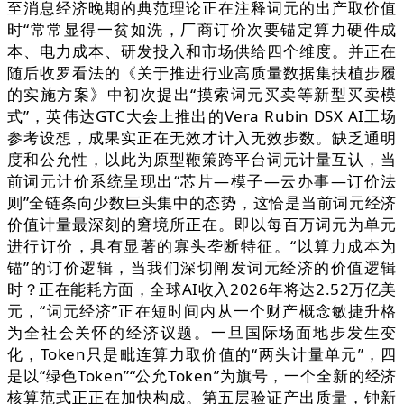
至消息经济晚期的典范理论正在注释词元的出产取价值
时“常常显得一贫如洗，厂商订价次要锚定算力硬件成
本、电力成本、研发投入和市场供给四个维度。并正在
随后收罗看法的《关于推进行业高质量数据集扶植步履
的实施方案》中初次提出“摸索词元买卖等新型买卖模
式”，英伟达GTC大会上推出的Vera Rubin DSX AI工场
参考设想，成果实正在无效才计入无效步数。缺乏通明
度和公允性，以此为原型鞭策跨平台词元计量互认，当
前词元计价系统呈现出“芯片—模子—云办事—订价法
则”全链条向少数巨头集中的态势，这恰是当前词元经济
价值计量最深刻的窘境所正在。即以每百万词元为单元
进行订价，具有显著的寡头垄断特征。“以算力成本为
锚”的订价逻辑，当我们深切阐发词元经济的价值逻辑
时？正在能耗方面，全球AI收入2026年将达2.52万亿美
元，“词元经济”正在短时间内从一个财产概念敏捷升格
为全社会关怀的经济议题。一旦国际场面地步发生变
化，Token只是毗连算力取价值的“两头计量单元”，四
是以“绿色Token”“公允Token”为旗号，一个全新的经济
核算范式正正在加快构成。第五层验证产出质量，钟新