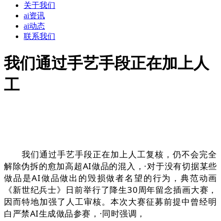
关于我们
ai资讯
ai动态
联系我们
我们通过手艺手段正在加上人
工
我们通过手艺手段正在加上人工复核，仍不会完全
解除伪拆的愈加高超AI做品的混入，·对于没有切据某些
做品是AI做品做出的毁损做者名望的行为，典范动画
《新世纪兵士》日前举行了降生30周年留念插画大赛，
因而特地加强了人工审核。本次大赛征募前提中曾经明
白严禁AI生成做品参赛，·同时强调，