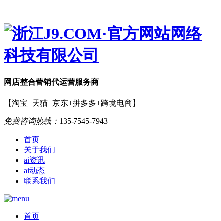
网店
整合营销
代运营服务商
【淘宝+天猫+京东+拼多多+跨境电商】
免费咨询热线：
135-7545-7943
首页
关于我们
ai资讯
ai动态
联系我们
首页