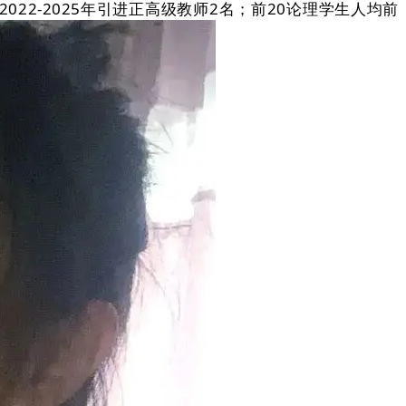
2-2025年引进正高级教师2名；前20论理学生人均前