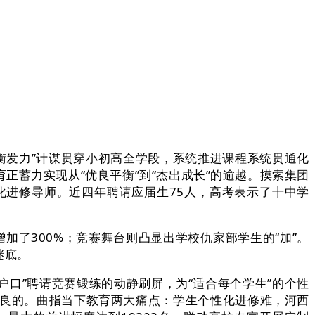
衡发力”计谋贯穿小初高全学段，系统推进课程系统贯通化
蓄力实现从“优良平衡”到“杰出成长”的逾越。摸索集团
化进修导师。近四年聘请应届生75人，高考表示了十中学
了300%；竞赛舞台则凸显出学校仇家部学生的“加”。
谜底。
户口”聘请竞赛锻练的动静刷屏，为“适合每个学生”的个性
优良的。曲指当下教育两大痛点：学生个性化进修难，河西