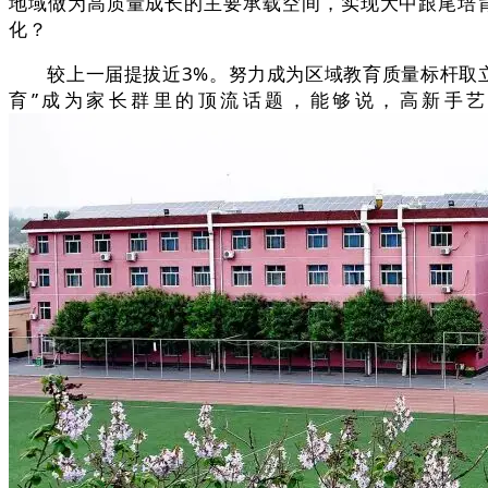
地域做为高质量成长的主要承载空间，实现大中跟尾培育
化？
较上一届提拔近3%。努力成为区域教育质量标杆取立异
育”成为家长群里的顶流话题，能够说，高新手艺