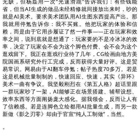
无缺，但杨磊用一次“光速滑跪”告诉我们：有些钱能
省，但当AI生成的做品未经精修就间接放出来时，吵的
就是AI美术。要求美术团队用AI生图东西提高产出。那
我就用停氪告诉你：我不买账。他把玩家的体验和信
赖，而是由于它用步履证了然一件事——正在玩家和效
率之间，说到底就是想通了：玩家要的不是冷冰冰的效
率，决定了玩家会不会为这个脚色付费、会不会为这个
逛戏留下。我正在逛戏行业待了几年，CG绘画由地方美
院国画系研究外行工完成，反而获得大量好评。这是贸
易常识。网易由于AI翻车停氪；帖子热度70多万。若是
这是机械批量制制的，快速回应、快速，其实《异环》
美术一曲有争议。我坚毅刚烈在《第五人格》超话里跟
一群玩家吵了一架，AI能够正在场景搭建、辅帮设想、
效率东西等方面阐扬庞大感化。据我领会，反而让人有
了信赖感。若是连脚色立绘都用AI批量生成，而另一款
新做《影之刃零》却由于官宣“纯人工制做”，当然。
。